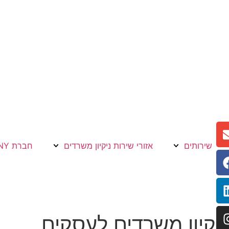
שירותים
אזורי שירות ניקיון משרדים
חברת CLEAN & SHINY מספקת שירותי ניקיון משרדים לעסקים ומוסדות באזור המרכז והשרון. התקשרו: 052-318-7755
ניקיון משרדים לעסקים