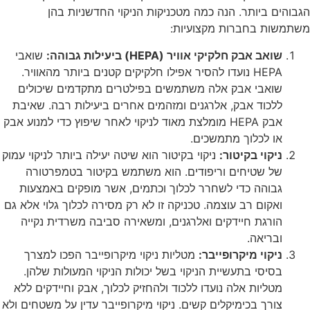
הגבוהים ביותר. הנה כמה מטכניקות הניקוי החדשניות בהן
משתמשות בחברות מקצועיות:
שואב אבק חלקיקי אוויר (HEPA) ביעילות גבוהה:
שואבי
HEPA נועדו להסיר אפילו חלקיקים קטנים ביותר מהאוויר.
שואבי אבק אלה משתמשים בפילטרים מתקדמים שיכולים
ללכוד אבק, אלרגנים ומזהמים אחרים ביעילות רבה. שאיבת
אבק HEPA מומלצת מאוד לניקוי לאחר שיפוץ כדי למנוע אבק
או לכלוך מתמשכים.
ניקוי בקיטור:
ניקוי בקיטור הוא שיטה יעילה ביותר לניקוי עמוק
של שטיחים וריפודים. הוא משתמש בקיטור בטמפרטורה
גבוהה כדי לשחרר לכלוך וכתמים, אשר מופקים באמצעות
ואקום רב עוצמה. טכניקה זו לא רק מסירה לכלוך גלוי אלא גם
הורגת חיידקים ואלרגנים, ומשאירה סביבה משרדית נקייה
ובריאה.
ניקוי מיקרופייבר:
מטליות ניקוי מיקרופייבר הפכו למצרך
בסיסי בתעשיית הניקוי בשל יכולות הניקוי המעולות שלהן.
מטליות אלה נועדו ללכוד ולהחזיק לכלוך, אבק וחיידקים ללא
צורך בכימיקלים קשים. ניקוי מיקרופייבר עדין על משטחים ולא