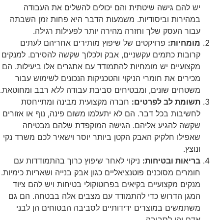
יש להם גישה שיטתית והם יכולים להשלים את העבודה
במהירות וביסודיות. משמעות הדבר היא פחות זמן השבתה
עבור העסק שלך וחזרה מהירה יותר לפעילות רגילה.
מומחיות:
פרויקטים של שיפוץ מותירים אחריהם לעתים
קרובות כתמים עקשניים, אבק ולכלוך שקשה להסירם. למנקים
מקצועיים יש מומחיות להתמודד עם אתגרים אלו ביעילות. הם
מכירים את חומרי הניקוי והטכניקות הנכונים לשימוש עבור
משטחים שונים, ומבטיחים סביבת עבודה ללא רבב ומחוטאת.
תשומת לב לפרטים:
חברה מקצועית מבינה ומתייחסת
לחשיבות בכל דבר. הם לא יתעלמו משום פינה, נוף או אזורים
שקשה להגיע אליהם. הגישה המוקפדת שלהם מבטיחה
שאפילו חלקיק האבק הקטן ביותר יוסר וישאיר לכם משרד נקי
ונוצץ.
בריאות ובטיחות:
ניקוי לאחר שיפוץ כרוך בהתמודדות עם
חומרים מסוכנים פוטנציאליים כגון אבק בנייה ושאריות כימיות.
מנקים מקצועיים בקיאים בפרוטוקולי בטיחות ויש להם ציוד
המגן הדרוש כדי להתמודד עם מצבים אלה בבטחה. הם גם
משתמשים במוצרים ידידותיים לסביבה הבטוחים הן לבני
אדם והן לסביבה.